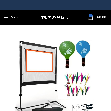
0
Menu
€
0.00
lägern und Aufbewahrungstasche – Vielseitig für Outdoor-Sport