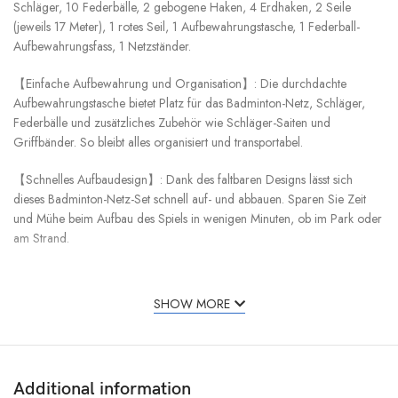
Schläger, 10 Federbälle, 2 gebogene Haken, 4 Erdhaken, 2 Seile
(jeweils 17 Meter), 1 rotes Seil, 1 Aufbewahrungstasche, 1 Federball-
Aufbewahrungsfass, 1 Netzständer.
【Einfache Aufbewahrung und Organisation】: Die durchdachte
Aufbewahrungstasche bietet Platz für das Badminton-Netz, Schläger,
Federbälle und zusätzliches Zubehör wie Schläger-Saiten und
Griffbänder. So bleibt alles organisiert und transportabel.
【Schnelles Aufbaudesign】: Dank des faltbaren Designs lässt sich
dieses Badminton-Netz-Set schnell auf- und abbauen. Sparen Sie Zeit
und Mühe beim Aufbau des Spiels in wenigen Minuten, ob im Park oder
am Strand.
【Vielseitige Nutzung im Freien】: Dieses Badminton-Netz ist so
konzipiert, dass es verschiedenen Außenumgebungen und
SHOW MORE
Wetterbedingungen standhält. Es eignet sich hervorragend für Parks,
Strände oder jeden Outdoor-Sportplatz. Genießen Sie ein tolles
Sporterlebnis, wo immer Sie sind.
Additional information
【Materialien & Abmessungen】: Aus PU-Polyurethan-Material für