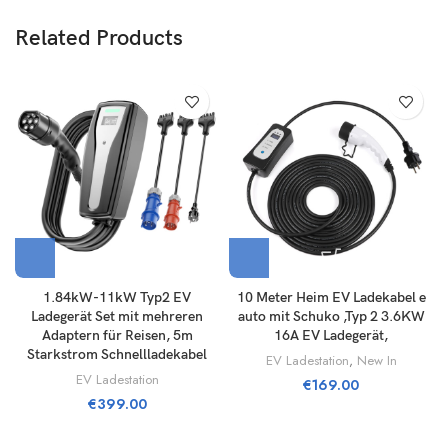
Related Products
1.84kW-11kW Typ2 EV
10 Meter Heim EV Ladekabel e
Ladegerät Set mit mehreren
auto mit Schuko ,Typ 2 3.6KW
Adaptern für Reisen, 5m
16A EV Ladegerät,
Starkstrom Schnellladekabel
EV Ladestation
,
New In
EV Ladestation
€
169.00
€
399.00