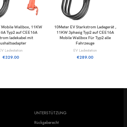
ÄÄ OSTOSKORIIN
LISÄÄ OSTOSKORIIN
 Mobile Wallbox, 11KW
10Meter EV Starkstrom Ladegerät ,
16A Typ2 auf CEE16A
11KW 3phasig Typ2 auf CEE16A
trom ladekabel mit
Mobile Wallbox Für Typ2 alle
ushaltsadapter
Fahrzeuge
EV Ladestation
EV Ladestation
€
329.00
€
289.00
UNTERSTÜTZUNG
Rückgaberecht