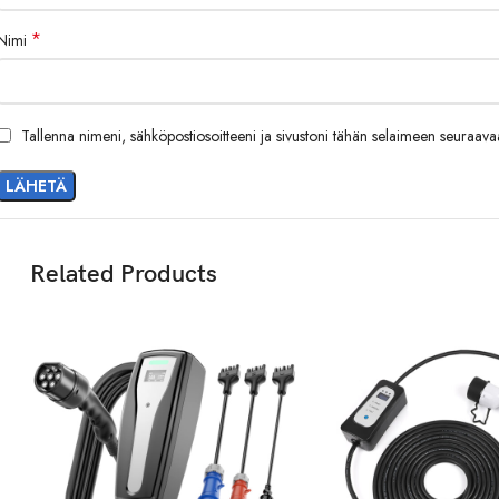
*
Nimi
Tallenna nimeni, sähköpostiosoitteeni ja sivustoni tähän selaimeen seuraav
Related Products