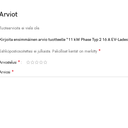
Ladezeit, um einen Termin zu vereinbaren
Arviot
App wifi version
Paketliste:
Tuotearvioita ei vielä ole.
1*EV-Ladestation
Kirjoita ensimmäinen arvio tuotteelle “11 kW Phase Typ 2 16 A EV-Lade
2*RFID-Karte
*
Sähköpostiosoitettasi ei julkaista.
Pakolliset kentät on merkitty
1*Aufhängebrett
1*Typ 2 Ladekabel
*
Arvostelusi
1*Installationszubehör
1*EV-Ladehalter
*
Arviosi