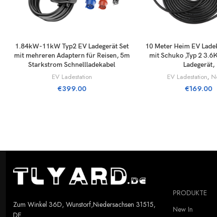
LISÄÄ OSTOSKORIIN
LISÄÄ OSTOSKO
1.84kW-11kW Typ2 EV Ladegerät Set
10 Meter Heim EV Ladek
mit mehreren Adaptern für Reisen, 5m
mit Schuko ,Typ 2 3.
Starkstrom Schnellladekabel
Ladegerät,
EV Ladestation
EV Ladestation
,
N
€
399.00
€
169.00
PRODUKTE
Zum Winkel 36D, Wunstorf,Niedersachsen 31515,
New In
DE