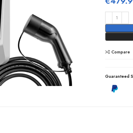
€
479.
Compare
Guaranteed S