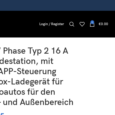
0
Login / Register
€
0.00
r den Innen- und Außenbereich
 Phase Typ 2 16 A
destation, mit
APP-Steuerung
ox-Ladegerät für
oautos für den
- und Außenbereich