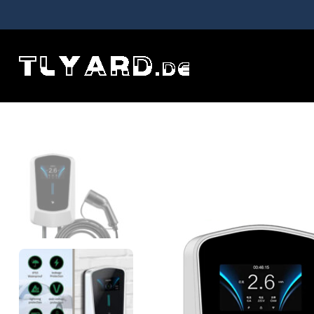
Etusivu
EV Ladestation
11 kW Phase Typ 2 16 A EV-Ladestatio