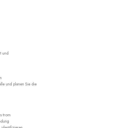
t und
en
elle und planen Sie die
s trom
Ladung
identifizieren.