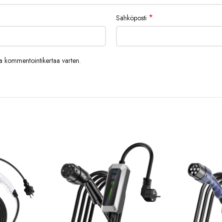
*
Sähköposti
aa kommentointikertaa varten.