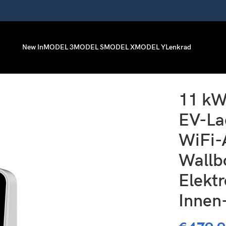
New In
MODEL 3
MODEL S
MODEL X
MODEL Y
Lenkrad
n, mit WiFi-APP-Steuerung Wallbox-Ladegerät für Elektroautos fü
11 kW
EV-La
WiFi-
Wallb
Elektr
Innen