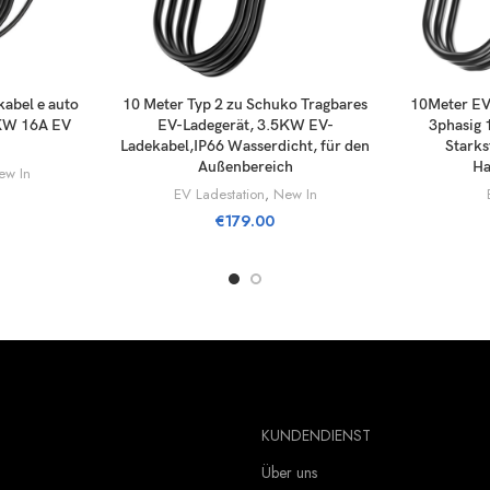
RIIN
LISÄÄ OSTOSKORIIN
LIS
abel e auto
10 Meter Typ 2 zu Schuko Tragbares
10Meter EV
6KW 16A EV
EV-Ladegerät, 3.5KW EV-
3phasig 
Ladekabel,IP66 Wasserdicht, für den
Starks
Außenbereich
Ha
ew In
EV Ladestation
,
New In
€
179.00
KUNDENDIENST
Über uns