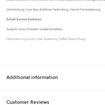
Unterstützung Tuya App drahtlose Verbindung, Handy-Fernbedienung
Schalt kasten funktion:
Auslaufs chutz (Neustart wiederherstellen).
Überspannung schutz unter Spannung (Selbst überprüfung).
Blitzschutz.
Über aktuellen Schutz.
Überhitzung schutz.
Additional information
Bodenschutz.
Ändern Sie den Strom: 8a/10a/13a/16a einstellbar
RFID-Karten funktion
Customer Reviews