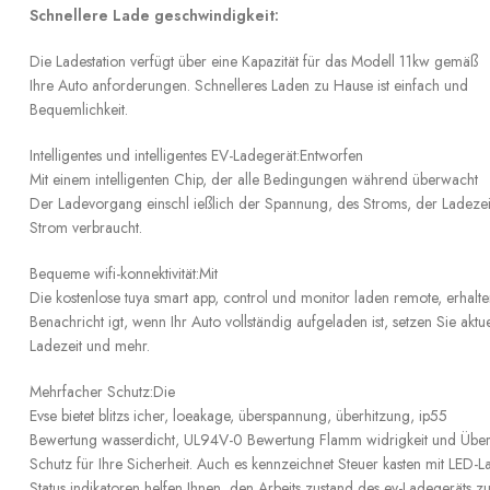
Schnellere Lade geschwindigkeit:
Die Ladestation verfügt über eine Kapazität für das Modell 11kw gemäß
Ihre Auto anforderungen. Schnelleres Laden zu Hause ist einfach und
Bequemlichkeit.
Intelligentes und intelligentes EV-Ladegerät:Entworfen
Mit einem intelligenten Chip, der alle Bedingungen während überwacht
Der Ladevorgang einschl ießlich der Spannung, des Stroms, der Ladezei
Strom verbraucht.
Bequeme wifi-konnektivität:Mit
Die kostenlose tuya smart app, control und monitor laden remote, erhalt
Benachricht igt, wenn Ihr Auto vollständig aufgeladen ist, setzen Sie aktu
Ladezeit und mehr.
Mehrfacher Schutz:Die
Evse bietet blitzs icher, loeakage, überspannung, überhitzung, ip55
Bewertung wasserdicht, UL94V-0 Bewertung Flamm widrigkeit und Über
Schutz für Ihre Sicherheit. Auch es kennzeichnet Steuer kasten mit LED-
Status indikatoren helfen Ihnen, den Arbeits zustand des ev-Ladegeräts zu 