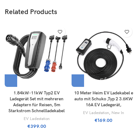
Related Products
1.84kW-11kW Typ2 EV
10 Meter Heim EV Ladekabel e
Ladegerät Set mit mehreren
auto mit Schuko ,Typ 2 3.6KW
Adaptern für Reisen, 5m
16A EV Ladegerät,
Starkstrom Schnellladekabel
EV Ladestation
,
New In
EV Ladestation
€
169.00
€
399.00