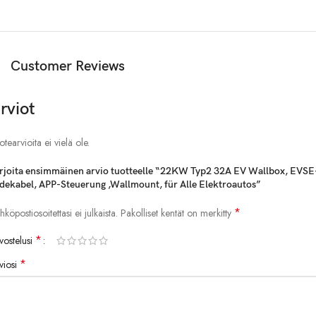
zu identifizieren.
Unterstützung Tuya App drahtlose Verbindung, Handy-Fernbedienung
Customer Reviews
Schalt kasten funktion:
Auslaufs chutz (Neustart wiederherstellen).
rviot
Überspannung schutz unter Spannung (Selbst überprüfung).
otearvioita ei vielä ole.
Blitzschutz.
rjoita ensimmäinen arvio tuotteelle “22KW Typ2 32A EV Wallbox, EVSE
dekabel, APP-Steuerung ,Wallmount, für Alle Elektroautos”
Über aktuellen Schutz.
*
hköpostiosoitettasi ei julkaista.
Pakolliset kentät on merkitty
Überhitzung schutz.
*
vostelusi
Bodenschutz.
*
viosi
Ändern Sie den Strom: 8a/10a/13a/16a/32a einstellbar
RFID-Karten funktion