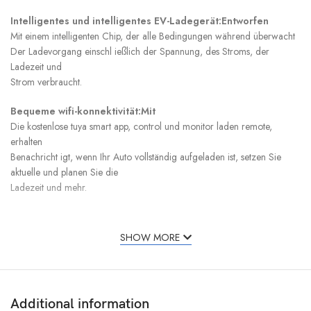
Intelligentes und intelligentes EV-Ladegerät:Entworfen
Mit einem intelligenten Chip, der alle Bedingungen während überwacht
Der Ladevorgang einschl ießlich der Spannung, des Stroms, der
Ladezeit und
Strom verbraucht.
Bequeme wifi-konnektivität:Mit
Die kostenlose tuya smart app, control und monitor laden remote,
erhalten
Benachricht igt, wenn Ihr Auto vollständig aufgeladen ist, setzen Sie
aktuelle und planen Sie die
Ladezeit und mehr.
Mehrfacher Schutz:Die
Evse bietet blitzs icher, loeakage, überspannung, überhitzung, ip55
SHOW MORE
Bewertung wasserdicht, UL94V-0 Bewertung Flamm widrigkeit und
Übers trom
Schutz für Ihre Sicherheit. Auch es kennzeichnet Steuer kasten mit LED-
Ladung
Additional information
Status indikatoren helfen Ihnen, den Arbeits zustand des ev-Ladegeräts