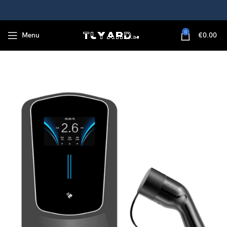
0
Menu
€
0.00
E-Ladekabel, APP-Steuerung ,Wallmount, für Alle Elektroautos