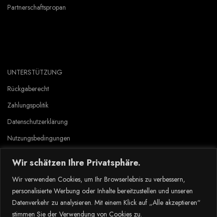
Partnerschaftspropan
UNTERSTÜTZUNG
Rückgaberecht
Zahlungspolitik
Datenschutzerklärung
Nutzungsbedingungen
Wir schätzen Ihre Privatsphäre.
Copyright © 2023 Tlyard de. all rights reserved.
Wir verwenden Cookies, um Ihr Browserlebnis zu verbessern,
personalisierte Werbung oder Inhalte bereitzustellen und unseren
Datenverkehr zu analysieren. Mit einem Klick auf „Alle akzeptieren“
stimmen Sie der Verwendung von Cookies zu.
Dansk
(
Tanska
)
Nederlands
(
Hollanti
)
Suomi