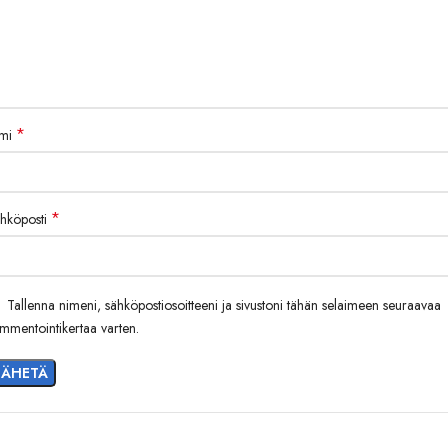
*
imi
*
hköposti
Tallenna nimeni, sähköpostiosoitteeni ja sivustoni tähän selaimeen seuraavaa
mmentointikertaa varten.