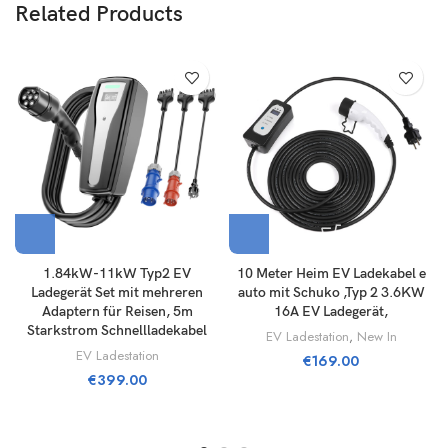
Related Products
1.84kW-11kW Typ2 EV
10 Meter Heim EV Ladekabel e
Ladegerät Set mit mehreren
auto mit Schuko ,Typ 2 3.6KW
Adaptern für Reisen, 5m
16A EV Ladegerät,
Starkstrom Schnellladekabel
EV Ladestation
,
New In
EV Ladestation
€
169.00
€
399.00