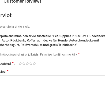
Customer Reviews
rviot
otearvioita ei vielä ole.
rjoita ensimmäinen arvio tuotteelle “Pet Supplies PREMIUM Hundedeck
r Auto, Rückbank, Kofferraumdecke für Hunde, Autoschondecke mit
cherheitsgurt, Reißverschluss und gratis Trinkflasche”
*
hköpostiosoitettasi ei julkaista.
Pakolliset kentät on merkitty
*
vostelusi
*
viosi