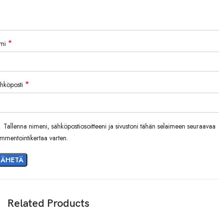
*
imi
*
hköposti
Tallenna nimeni, sähköpostiosoitteeni ja sivustoni tähän selaimeen seuraavaa
mmentointikertaa varten.
Related Products