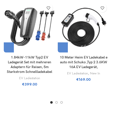
1.84kW-11kW Typ2 EV
10 Meter Heim EV Ladekabel e
Ladegerät Set mit mehreren
auto mit Schuko ,Typ 2 3.6KW
Adaptern für Reisen, 5m
16A EV Ladegerät,
Starkstrom Schnellladekabel
EV Ladestation
,
New In
EV Ladestation
€
169.00
€
399.00