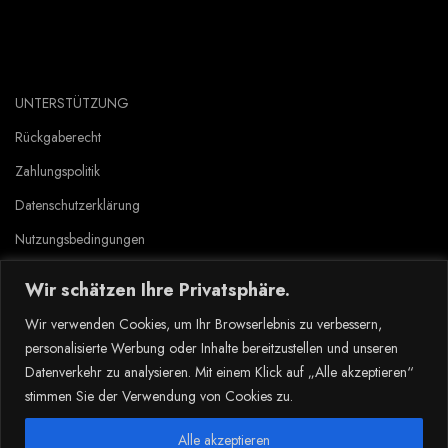
UNTERSTÜTZUNG
Rückgaberecht
Zahlungspolitik
Datenschutzerklärung
Nutzungsbedingungen
Wir schätzen Ihre Privatsphäre.
Copyright © 2023 Tlyard de. all rights reserved.
Wir verwenden Cookies, um Ihr Browserlebnis zu verbessern,
personalisierte Werbung oder Inhalte bereitzustellen und unseren
Datenverkehr zu analysieren. Mit einem Klick auf „Alle akzeptieren“
stimmen Sie der Verwendung von Cookies zu.
Dansk
(
Tanska
)
Nederlands
(
Hollanti
)
Suomi
Deutsch
(
Saksa
)
Norsk bokmål
(
Kirjanorja
)
Alle akzeptieren