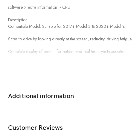
software > extra information > CPU
Description:
Compatible Model: Suitable for 2017+ Model 3 & 2020+ Model Y.
Safer to drive by looking directly at the screen, reducing driving fatigue.
Complete display of basic information, and real-time synchronization.
IPS touch high-definition screen with day and night modes.
Resolution: 960×320 IPS, 4.6-inch screen
Simple installation in less than 20 minutes.
Additional information
The installation position is just enough not to block the air outlet of the air
Function:
Speed Info（KM/H or MPH）
Customer Reviews