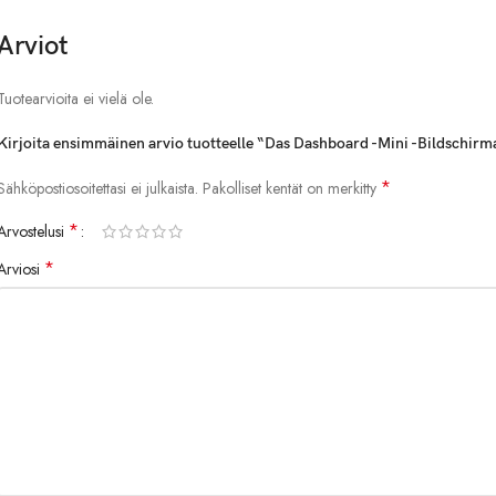
Battery Usage Info
Arviot
Light Display
Tuotearvioita ei vielä ole.
Gear Display
Kirjoita ensimmäinen arvio tuotteelle “Das Dashboard -Mini -Bildschirm
Turn signal display
*
Sähköpostiosoitettasi ei julkaista.
Pakolliset kentät on merkitty
Mileage Info
*
Arvostelusi
Tire Pressure Info
*
Arviosi
Time and Temperature Display
Firmware Upgrade: Click Here (Please download the files to your compute
Get safer driving with Tlyard’s mini dashboard display!