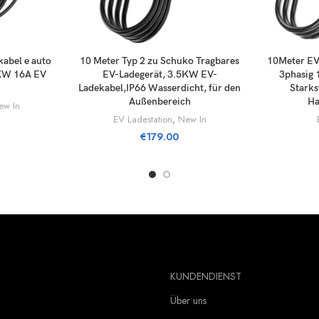
RIIN
LISÄÄ OSTOSKORIIN
LIS
abel e auto
10 Meter Typ 2 zu Schuko Tragbares
10Meter EV
6KW 16A EV
EV-Ladegerät, 3.5KW EV-
3phasig 
Ladekabel,IP66 Wasserdicht, für den
Starks
Außenbereich
Ha
ew In
EV Ladestation
,
New In
€
179.00
KUNDENDIENST
Über uns