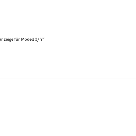
anzeige für Modell 3/ Y”
r first.)