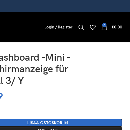
0
Login / Register
€
0.00
ashboard -Mini -
hirmanzeige für
l 3/ Y
9
LISÄÄ OSTOSKORIIN