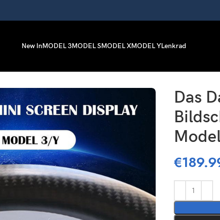
New In
MODEL 3
MODEL S
MODEL X
MODEL Y
Lenkrad
ür Modell 3/ Y
Das D
Bildsc
Model
€
189.9