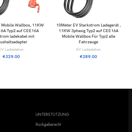
ÄÄ OSTOSKORIIN
LISÄÄ OSTOSKORIIN
 Mobile Wallbox, 11KW
10Meter EV Starkstrom Ladegerät ,
16A Typ2 auf CEE16A
11KW 3phasig Typ2 auf CEE16A
trom ladekabel mit
Mobile Wallbox Für Typ2 alle
ushaltsadapter
Fahrzeuge
EV Ladestation
EV Ladestation
€
329.00
€
289.00
UNTERSTÜTZUNG
Rückgaberecht