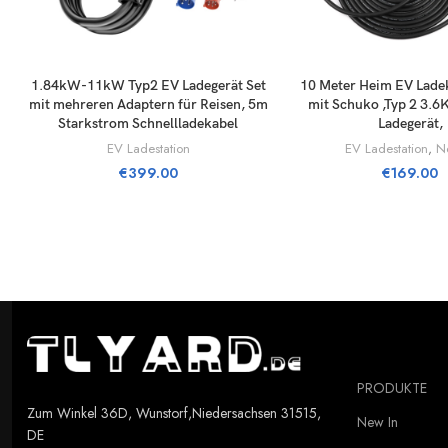
LISÄÄ OSTOSKORIIN
LISÄÄ OSTOSKO
1.84kW-11kW Typ2 EV Ladegerät Set
10 Meter Heim EV Ladek
mit mehreren Adaptern für Reisen, 5m
mit Schuko ,Typ 2 3.
Starkstrom Schnellladekabel
Ladegerät,
EV Ladestation
EV Ladestation
,
N
€
399.00
€
169.00
PRODUKTE
Zum Winkel 36D, Wunstorf,Niedersachsen 31515,
New In
DE